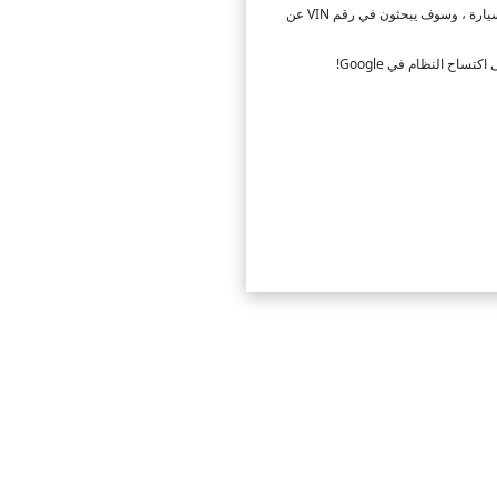
لذلك ، يعد البحث في تاريخ السيارات وسيلة لإظهار التحيز في التسعير. لن يهتم أي شخص بكمية الأموال التي استثمرها المالك في السيارة ، وسوف يبحثون في رقم VIN عن