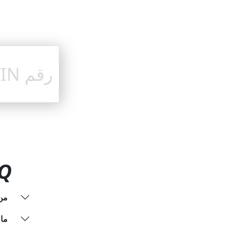
Q
من 
ما