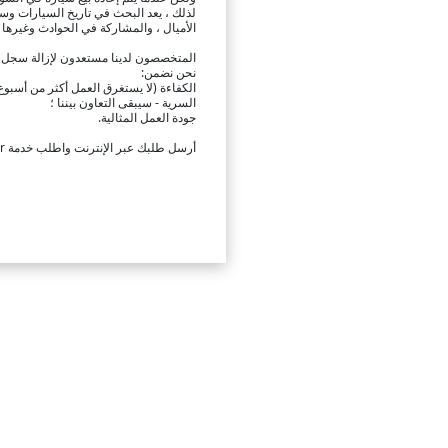
الأميال ، والمشاركة في الحوادث وغيرها 
المتخصصون لدينا مستعدون لإزالة سجل السيارة نهائيًا من جم
نحن نضمن:
الكفاءة (لا يستغرق العمل أكثر من أسبوع في
السرية - سيبقى التعاون بيننا ؛
جودة العمل المثالية.
أرسل طلبك عبر الإنترنت واطلب خدمة vin Cleaner!