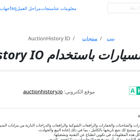
معلومات عنا
منتجات
مراحل العمل
faq
جهات 
بيت
منتجات
AuctionHistory IO
ت باستخدام AuctionHistory IO
موقع الكتروني:
auctionhistory.io
رات والشاحنات والحفارات والرافعات الشوكية والرافعات والدراجات النارية من مزادات السيار
كل هذه المعلومات في تكوين انطباع عن التقنية وتشغيلها.
ق الثانوية ، يمكن أن تصبح هذه المعلومات سببًا لخفض السعر.