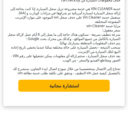
حذف محفوظات السيارة من carcheck.by
خدمة VIN CLEANER هي خدمة مشروعة تزيل سجل السيارة. إذا كنت بحاجة إلى
إزالة سجل السيارة لسيارة أمريكية تم شراؤها في مزادات كوبارت و IAAI.
ستعمل خدمة Vin Cleaner على حذف سجل vin الموجود على موارد الإنترنت
المفتوحة المختلفة.
مزايا خدمة vin Cleaner:
سعر معقول؛
سرعة تنظيف سريعة - ستكون هناك حاجة إلى ما يصل إلى 8 أيام عمل لإزالة سجل
السيارة بالكامل من جميع المواقع ، وكذلك من محرك بحث Google ؛
يتم حذف المعلومات المتعلقة بسيارتك نهائيًا.
ستحب النتيجة - تحصل السيارة على حالة مختلفة تمامًا عندما يختفي تاريخ إعادة
البيع لتلك السيارة من الإنترنت.
بعد حذف سجل السيارة ، ستتم إزالة أي معلومات يمكن تشغيلها على رقم VIN -
الصور ومقاطع الفيديو والسعر - من الويب.
تحتاج إلى الاتصال بمتخصصينا من خلال نموذج اتصال لبدء التعاون. سنشرح لك
بالتفصيل كيفية عمل vin النظيف ، ونتفق على تكلفة طلب خدمة نظافة vin.
استشارة مجانية