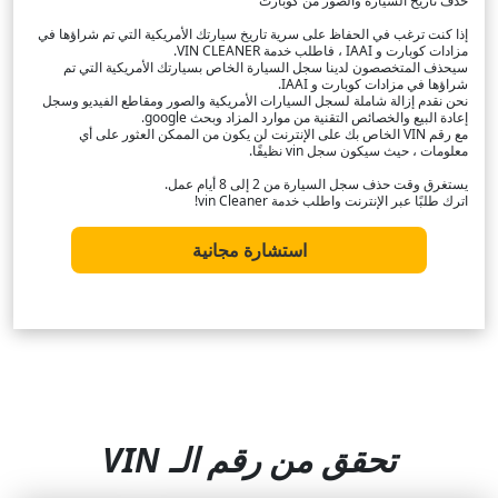
حذف تاريخ السيارة والصور من كوبارت
إذا كنت ترغب في الحفاظ على سرية تاريخ سيارتك الأمريكية التي تم شراؤها في
مزادات كوبارت و IAAI ، فاطلب خدمة VIN CLEANER.
سيحذف المتخصصون لدينا سجل السيارة الخاص بسيارتك الأمريكية التي تم
شراؤها في مزادات كوبارت و IAAI.
نحن نقدم إزالة شاملة لسجل السيارات الأمريكية والصور ومقاطع الفيديو وسجل
إعادة البيع والخصائص التقنية من موارد المزاد وبحث google.
مع رقم VIN الخاص بك على الإنترنت لن يكون من الممكن العثور على أي
معلومات ، حيث سيكون سجل vin نظيفًا.
يستغرق وقت حذف سجل السيارة من 2 إلى 8 أيام عمل.
اترك طلبًا عبر الإنترنت واطلب خدمة vin Cleaner!
استشارة مجانية
تحقق من رقم الـ VIN