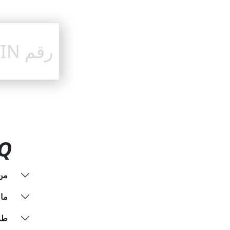
Q
من 
ما
طر