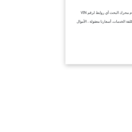
تتم إزالة البيانات بشكل دائم ويستغرق إجراء منظف vin 1-8 أيام عمل. تزيل عملية منظف vin المراجع من محرك بحث Google. لن يقدم محرك البحث أي روابط لرقم VIN
لفة الخدمات. أسعارنا معقولة ، الأموال