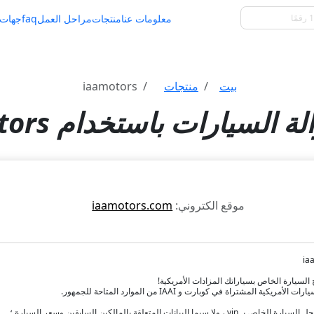
معلومات عنا
منتجات
مراحل العمل
faq
جهات 
بيت
منتجات
iaamotors
ة السيارات باستخدام iaamotors
موقع الكتروني:
iaamotors.com
لمشتراة في كوبارت و IAAI من الموارد المتاحة للجمهور.