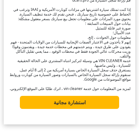
قم بإزالة سجل السيارة من ucars.pro
إذا كنت تمتلك سيارة اشتريتها في مزادات كوبارت الأمريكية و IAAI وترغب في
الحفاظ على خصوصية تاريخ سيارتك ، فنحن نقدم لك خدمة تنظيف السيارة.
يحتوي مورد المزادات على معلومات تجعل بيع سيارتك بسعر معقول مشكلة:
بيانات حول المبيعات السابقة ؛
صورة غير قابلة للتمثيل
عدد الأميال؛
معلومات حول الحوادث ، إلخ.
إنهم لا يأخذون في الاعتبار الصفات الإيجابية للسيارات من الولايات المتحدة - فهم
يقودون على طرق جيدة ، ويتم خدمتهم في محطات خدمة جيدة ، ويقدمون وقودًا
وزيت محركات عالي الجودة فقط في محطات الوقود ، مما يعني تقليل التآكل
والتلف.
خدمة VIN CLEANER هي وسيلة لتركيز انتباه المشتري على الحالة الحقيقية
للسيارة ، وليس ماضيها.
يستغرق حذف سجل السيارة الخاص بسيارة أمريكية من 2 إلى 8 أيام عمل.
سنقوم بإزالة سجل السيارة الخاص بالسيارات وصور السيارة من كوبارت وروابط
مواقع الموضوعات من Google.
لمزيد من المعلومات حول خدمة vin cleaner ، اترك طلبًا على الموقع الإلكتروني.
استشارة مجانية