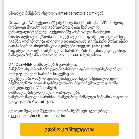
ამოიღეთ მანქანის ისტორია americamotors.com-დან
Copart და IAAI აუქციონებზე შეძენილ მანქანებს აქვთ VIN ნომერი,
რომელიც შეგიძლიათ გამოიყენოთ მათი წარსულის
დასათვალიერებლად. აუქციონებზე ამერიკული მანქანები
წარმოდგენილია უზარმაზარი დეტალებით - ფოტოები სხვადასხვა
ეტაპზე, ღირებულება ყოველი გადაყიდვისას, ტექნიკური მონაცემები.
მათმა ბევრმა ინფორმაციამ შეიძლება მოგცეთ გარიგების
საფუძველი, ამიტომ ამერიკული წარმოშობის მანქანის გაყიდვამდე,
წაშალეთ მანქანის ისტორია VIN CLEANER სერვისით.
VIN CLEANER მომსახურების გარანტია:
მანქანის ისტორიის ამოღება ნებისმიერი ტიპის რესურსებიდან და
თუნდაც გუგლის საძიებო სისტემიდან;
ეფექტურობა - საჭიროების შემთხვევაში ჩვენი სპეციალისტები
იმუშავებენ 24 საათის განმავლობაში, მაგრამ უმოკლეს დროში
გაასუფთავებენ VIN ნომერს;
მომსახურების გონივრული ღირებულება;
სამუშაოს მაღალი ხარისხი - სამუდამოდ წაშალეთ მანქანის ისტორია
და ფოტოები Copart-დან.
გთხოვთ შეავსოთ შეკვეთის ფორმა ჩვენს ვებ-გვერდზე და
შეუკვეთოთ Vin cleaner სერვისი!
უფასო კონსულტაცია