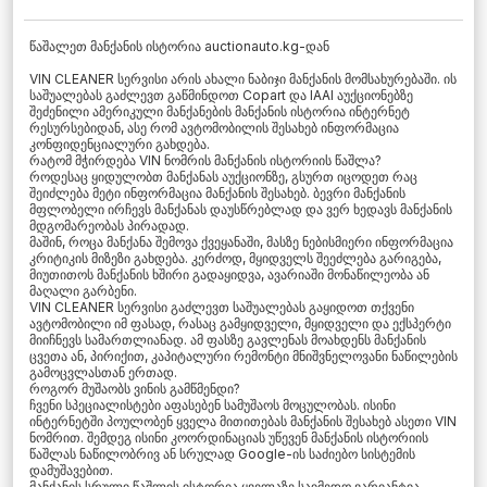
წაშალეთ მანქანის ისტორია auctionauto.kg-დან
VIN CLEANER სერვისი არის ახალი ნაბიჯი მანქანის მომსახურებაში. ის
საშუალებას გაძლევთ გაწმინდოთ Copart და IAAI აუქციონებზე
შეძენილი ამერიკული მანქანების მანქანის ისტორია ინტერნეტ
რესურსებიდან, ასე რომ ავტომობილის შესახებ ინფორმაცია
კონფიდენციალური გახდება.
რატომ მჭირდება VIN ნომრის მანქანის ისტორიის წაშლა?
როდესაც ყიდულობთ მანქანას აუქციონზე, გსურთ იცოდეთ რაც
შეიძლება მეტი ინფორმაცია მანქანის შესახებ. ბევრი მანქანის
მფლობელი ირჩევს მანქანას დაუსწრებლად და ვერ ხედავს მანქანის
მდგომარეობას პირადად.
მაშინ, როცა მანქანა შემოვა ქვეყანაში, მასზე ნებისმიერი ინფორმაცია
კრიტიკის მიზეზი გახდება. კერძოდ, მყიდველს შეეძლება გარიგება,
მიუთითოს მანქანის ხშირი გადაყიდვა, ავარიაში მონაწილეობა ან
მაღალი გარბენი.
VIN CLEANER სერვისი გაძლევთ საშუალებას გაყიდოთ თქვენი
ავტომობილი იმ ფასად, რასაც გამყიდველი, მყიდველი და ექსპერტი
მიიჩნევს სამართლიანად. ამ ფასზე გავლენას მოახდენს მანქანის
ცვეთა ან, პირიქით, კაპიტალური რემონტი მნიშვნელოვანი ნაწილების
გამოცვლასთან ერთად.
როგორ მუშაობს ვინის გამწმენდი?
ჩვენი სპეციალისტები აფასებენ სამუშაოს მოცულობას. ისინი
ინტერნეტში პოულობენ ყველა მითითებას მანქანის შესახებ ასეთი VIN
ნომრით. შემდეგ ისინი კოორდინაციას უწევენ მანქანის ისტორიის
წაშლას ნაწილობრივ ან სრულად Google-ის საძიებო სისტემის
დამუშავებით.
მანქანის სრული წაშლის ისტორია ყველაზე საიმედო ვარიანტია.