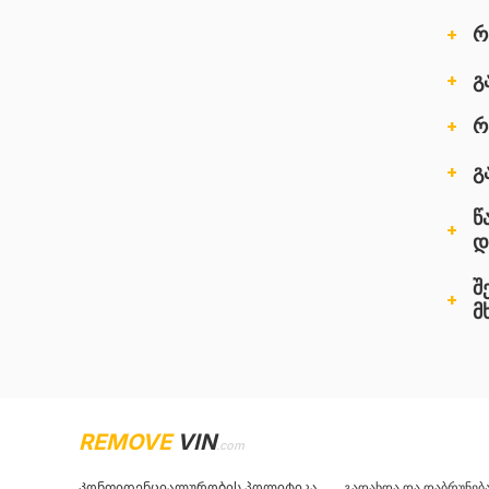
რ
გ
რ
გ
წ
დ
შ
მ
REMOVE
VIN
.com
Კონფიდენციალურობის პოლიტიკა
გადახდა და დაბრუნებ