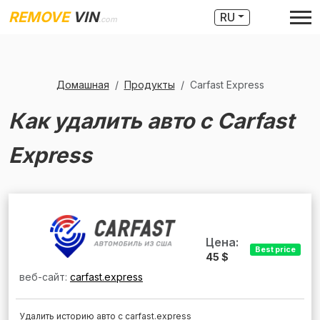
REMOVE
VIN
RU
.com
Домашная
Продукты
Carfast Express
Как удалить авто с Carfast
Express
Цена:
Best price
45 $
веб-сайт:
carfast.express
Удалить историю авто с carfast.express