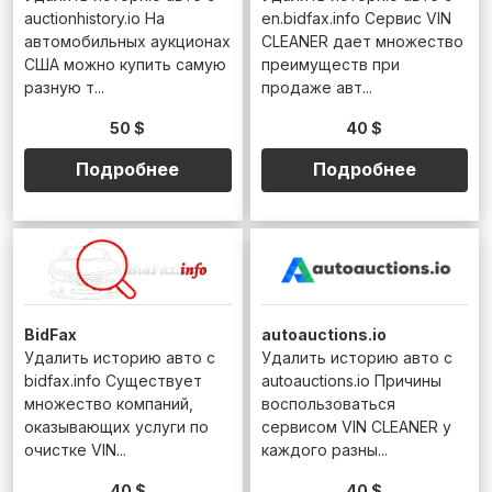
auctionhistory.io На
en.bidfax.info Сервис VIN
автомобильных аукционах
CLEANER дает множество
США можно купить самую
преимуществ при
разную т...
продаже авт...
50 $
40 $
Подробнее
Подробнее
BidFax
autoauctions.io
Удалить историю авто с
Удалить историю авто с
bidfax.info Существует
autoauctions.io Причины
множество компаний,
воспользоваться
оказывающих услуги по
сервисом VIN CLEANER у
очистке VIN...
каждого разны...
40 $
40 $