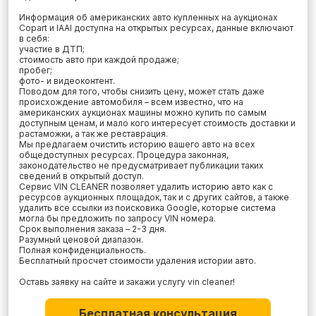
Информация об американских авто купленных на аукционах
Copart и IAAI доступна на открытых ресурсах, данные включают
в себя:
участие в ДТП;
стоимость авто при каждой продаже;
пробег;
фото- и видеоконтент.
Поводом для того, чтобы снизить цену, может стать даже
происхождение автомобиля – всем известно, что на
американских аукционах машины можно купить по самым
доступным ценам, и мало кого интересует стоимость доставки и
растаможки, а так же реставрация.
Мы предлагаем очистить историю вашего авто на всех
общедоступных ресурсах. Процедура законная,
законодательство не предусматривает публикации таких
сведений в открытый доступ.
Сервис VIN CLEANER позволяет удалить историю авто как с
ресурсов аукционных площадок, так и с других сайтов, а также
удалить все ссылки из поисковика Google, которые система
могла бы предложить по запросу VIN номера.
Срок выполнения заказа – 2-3 дня.
Разумный ценовой диапазон.
Полная конфиденциальность.
Бесплатный просчет стоимости удаления истории авто.
Оставь заявку на сайте и закажи услугу vin cleaner!
Бесплатная консультация