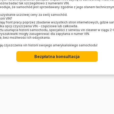
można badać tak szczegółowo z numerami VIN.
owoduje, że samochód jest sprzedawany zgodnie z jego stanem techniczn
 uzyskanie uczciwej ceny za swój samochód.
orii VIN?
ślają front pracy poprzez zbadanie wszystkich stron internetowych, gdzie s
ilka opcji czyszczenia VIN - częściowe lub całkowite.
ztu usunięcia historii samochodu, specjaliści z serwisu vin cleaner w ciągu 
e wyszukiwarki mogły zasugerować dla zapytania o numer VIN.
, bez możliwości ich odzyskania.
gę czyszczenia vin historii swojego amerykańskiego samochodu!
Bezpłatna konsultacja