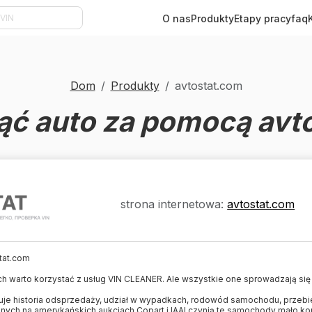
O nas
Produkty
Etapy pracy
faq
Dom
Produkty
avtostat.com
ąć auto za pomocą avt
strona internetowa:
avtostat.com
tat.com
ych warto korzystać z usług VIN CLEANER. Ale wszystkie one sprowadzają się
je historia odsprzedaży, udział w wypadkach, rodowód samochodu, przebie
h na amerykańskich aukcjach Copart i IAAI czynią te samochody mało ko