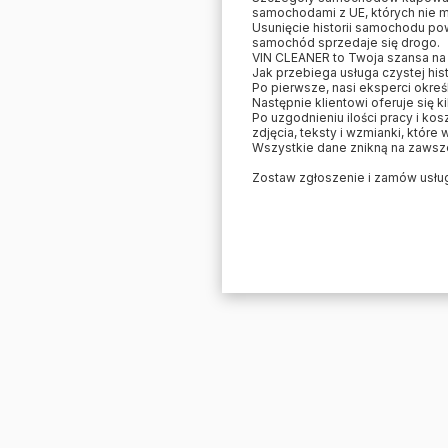
samochodami z UE, których nie 
Usunięcie historii samochodu p
samochód sprzedaje się drogo.
VIN CLEANER to Twoja szansa na
Jak przebiega usługa czystej hist
Po pierwsze, nasi eksperci okre
Następnie klientowi oferuje się k
Po uzgodnieniu ilości pracy i kos
zdjęcia, teksty i wzmianki, któr
Wszystkie dane znikną na zawsze
Zostaw zgłoszenie i zamów usłu