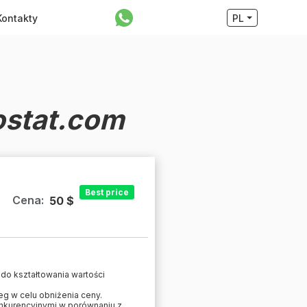
Kontakty
PL
ostat.com
Best price
Cena:
50 $
 do kształtowania wartości
g w celu obniżenia ceny.
nkurencyjnymi w porównaniu z