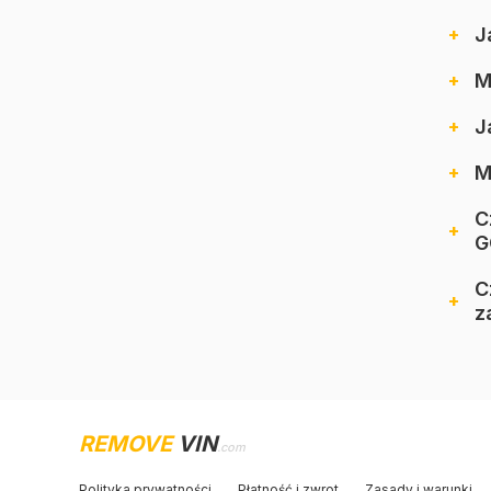
J
M
J
M
C
G
C
z
REMOVE
VIN
.com
Polityka prywatności
Płatność i zwrot
Zasady i warunki