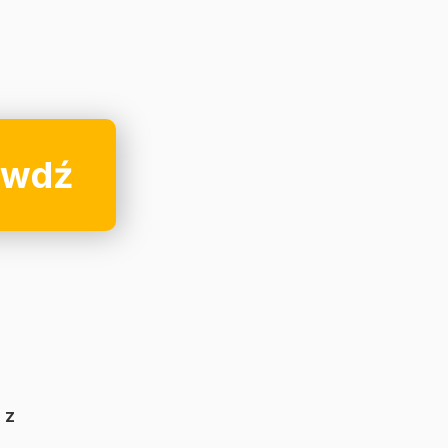
awdź
 z